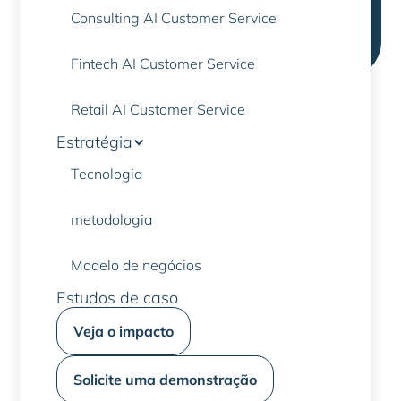
integrado aos sistemas legados, reduzindo os
Consulting AI Customer Service
tempos de gerenciamento e melhorando a
experiência do cliente.
Fintech AI Customer Service
Retail AI Customer Service
Estratégia
Tecnologia
POR QUE ESCOLHER NOSSOS ASSISTENTES VIRTUAIS?
Projetado para o
metodologia
ambiente bancário
Modelo de negócios
Estudos de caso
Entre em contato conosco para saber mais
Veja o impacto
Solicite uma demonstração