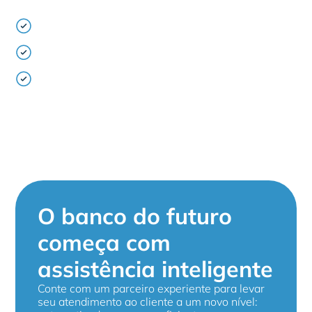
PNL treinada em linguagem bancária e
transacional
Rastreamento de todas as interações para
auditoria e controle
AI Orchestrator integrado para gerenciamento,
escalonamento e priorização de vários canais
O banco do futuro
começa com
assistência inteligente
Conte com um parceiro experiente para levar
seu atendimento ao cliente a um novo nível: