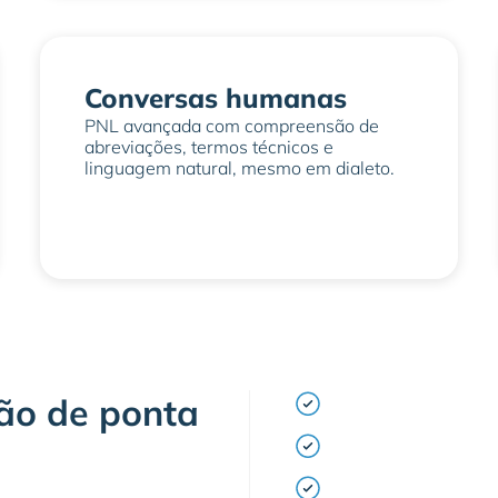
Conversas humanas
PNL avançada com compreensão de
abreviações, termos técnicos e
linguagem natural, mesmo em dialeto.
PNL multilíngue com
ão de ponta
terminologia técnica
Personalização do to
empresas, principais 
Integração com o AI