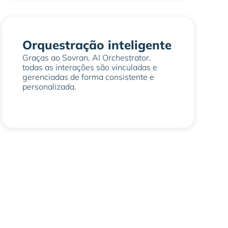
Orquestração inteligente
Graças ao Sovran, AI Orchestrator,
todas as interações são vinculadas e
gerenciadas de forma consistente e
personalizada.
 compreensão de dialetos, acrônimos e
m de voz para diferentes alvos (consumidores,
clientes)
 Orchestrator Sovran para gerenciamento