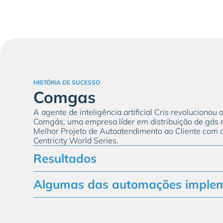
HISTÓRIA DE SUCESSO
Comgas
A agente de inteligência artificial Cris revolucionou
Comgás, uma empresa líder em distribuição de gás n
Melhor Projeto de Autoatendimento ao Cliente com
Centricity World Series.
Resultados
− 40%
transferências para operadores humanos
Algumas das automações imple
+60%
produtividade do operador
− 25%
custos operacionais
Ativações, portabilidade, mudanças no plano
+35%
resolução do primeiro contato
Envio de faturas duplicadas, planos de parcelame
Relatórios de falhas, assistência técnica