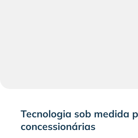
Perguntas frequentes, configurações e integraçã
Auto-leitura e análise de consumo
Venda adicional, retenção e retorno à lista
Tecnologia sob medida 
concessionárias