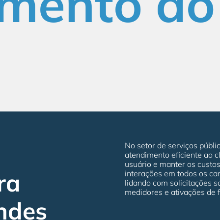
mento ao 
No setor de serviços públi
atendimento eficiente ao c
usuário e manter os custos
ra
interações em todos os can
lidando com solicitações s
medidores e ativações de f
ndes