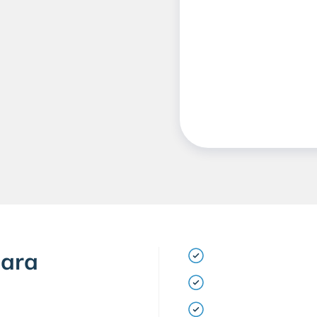
o
PNL multilíngue adap
para
exemplo, POD, consu
Personalização dos f
eletricidade, água)
Integração com o Sov