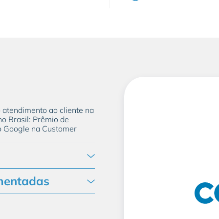
inteligente de canais
 o atendimento ao cliente na
o Brasil: Prêmio de
 o Google na Customer
mentadas
nto, falta de pagamento