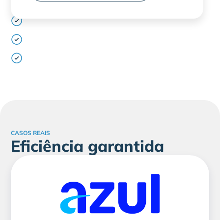
Segundas cópias de documentos e atualizações
de dados pessoais
Cálculo de prêmios, datas de vencimento e
pagamentos
Perguntas frequentes sobre cobertura, benefícios
e suporte ao cliente
Integração com CRM, principais sistemas de
seguros e portais de corretores
CASOS REAIS
Eficiência garantida