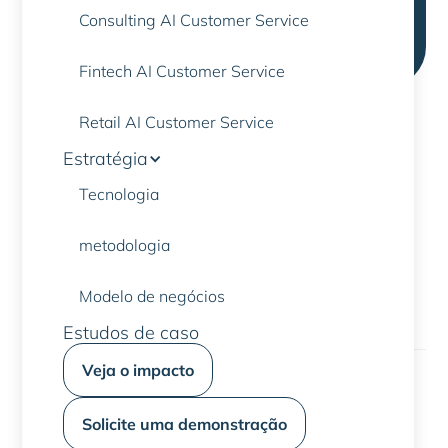
rápidas, reduzir a carga sobre o atendimento
Consulting AI Customer Service
ao cliente e melhorar a experiência do usuário
em todos os canais.
Fintech AI Customer Service
Retail AI Customer Service
Estratégia
Tecnologia
O que você pode automatizar com o
Sovran AI
metodologia
Entre em contato conosco para saber mais
Modelo de negócios
Estudos de caso
Veja o impacto
Abertura e gerenciamento de reclamações
Emissão e modificação de políticas
Solicite uma demonstração