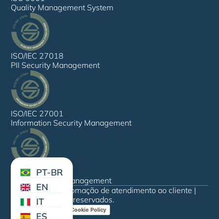
Quality Management System
ISO/IEC 27018
PII Security Management
ISO/IEC 27001
Information Security Management
ISO/IEC 27017
PT-BR
Cloud Security Management
EN
© Sovran AI. Automação de atendimento ao cliente |
Todos os direitos reservados.
IT
Privacy Policy
Cookie Policy
ES